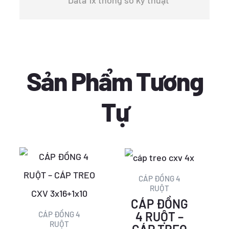
Sản Phẩm Tương
Tự
Giá
Giá
Giá
Giá
gốc
hiện
gốc
hiện
CÁP ĐỒNG 4
RUỘT
là:
tại
là:
tại
CÁP ĐỒNG
207.513 ₫.
là:
225.171 ₫.
là:
4 RUỘT –
CÁP ĐỒNG 4
RUỘT