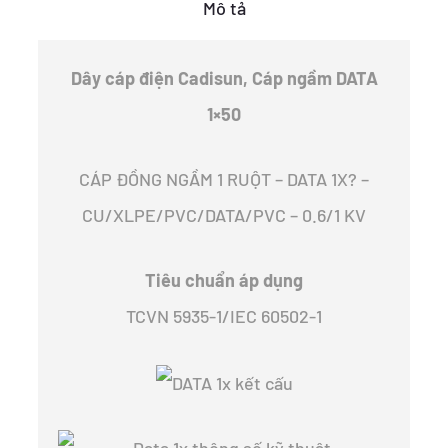
Mô tả
số
lượng
Dây cáp điện Cadisun, Cáp ngầm DATA
1×50
CÁP ĐỒNG NGẦM 1 RUỘT – DATA 1X? –
CU/XLPE/PVC/DATA/PVC – 0.6/1 KV
Tiêu chuẩn áp dụng
TCVN 5935-1/IEC 60502-1