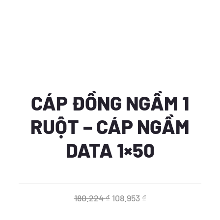
CÁP ĐỒNG NGẦM 1
RUỘT – CÁP NGẦM
DATA 1×50
Giá
Giá
180.224
₫
108.953
₫
gốc
hiện