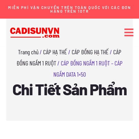
Nhảy
MIỄN PHÍ VẬN CHUYỂN TRÊN TOÀN QUỐC VỚI CÁC ĐƠN
HÀNG TRÊN 10TR
tới
nội
dung
Trang chủ
/
CÁP HẠ THẾ
/
CÁP ĐỒNG HẠ THẾ
/
CÁP
ĐỒNG NGẦM 1 RUỘT
/ CÁP ĐỒNG NGẦM 1 RUỘT – CÁP
NGẦM DATA 1×50
Chi Tiết Sản Phẩm