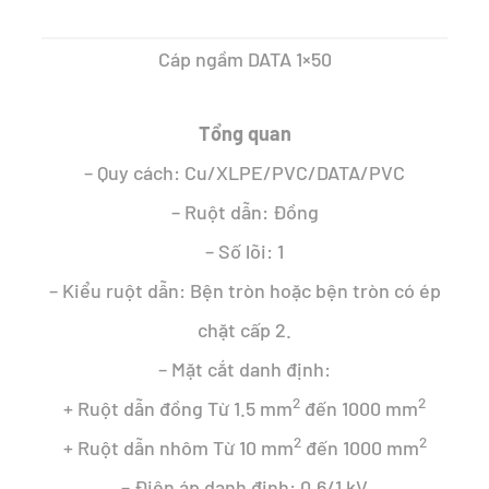
là:
tại
Cáp ngầm DATA 1×50
180.224 ₫.
là:
108.953 ₫.
Tổng quan
– Quy cách: Cu/XLPE/PVC/DATA/PVC
– Ruột dẫn: Đồng
– Số lõi: 1
– Kiểu ruột dẫn: Bện tròn hoặc bện tròn có ép
chặt cấp 2.
– Mặt cắt danh định:
2
2
+ Ruột dẫn đồng Từ 1.5 mm
đến 1000 mm
2
2
+ Ruột dẫn nhôm Từ 10 mm
đến 1000 mm
– Điện áp danh định: 0.6/1 kV