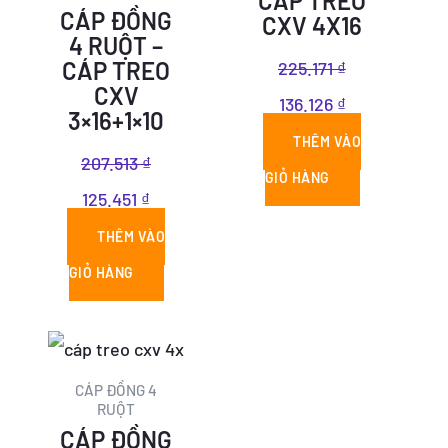
CÁP TREO
125.451 ₫.
136.126 ₫.
CÁP ĐỒNG
CXV 4X16
4 RUỘT –
CÁP TREO
225.171
₫
CXV
136.126
₫
3×16+1×10
THÊM VÀO
207.513
₫
GIỎ HÀNG
125.451
₫
THÊM VÀO
GIỎ HÀNG
Giá
Giá
gốc
hiện
CÁP ĐỒNG 4
RUỘT
là:
tại
CÁP ĐỒNG