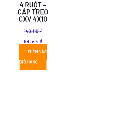
148.118 ₫.
là:
4 RUỘT –
CÁP TREO
89.544 ₫.
CXV 4X10
148.118
₫
89.544
₫
THÊM VÀO
GIỎ HÀNG