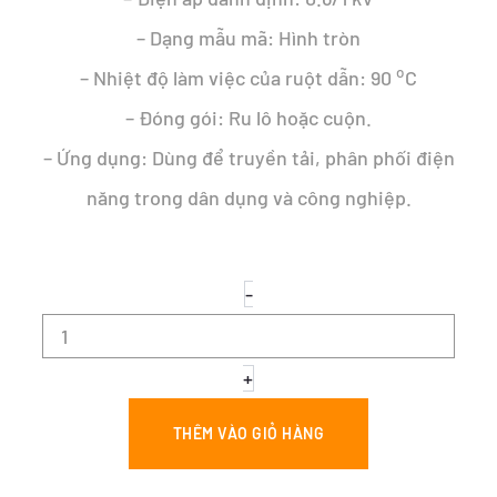
– Dạng mẫu mã: Hình tròn
o
– Nhiệt độ làm việc của ruột dẫn: 90
C
– Đóng gói: Ru lô hoặc cuộn.
– Ứng dụng: Dùng để truyền tải, phân phối điện
năng trong dân dụng và công nghiệp.
CÁP
-
ĐỒNG
NGẦM
1
RUỘT
+
–
CÁP
THÊM VÀO GIỎ HÀNG
NGẦM
DATA
1x50