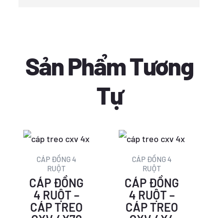
Sản Phẩm Tương
Tự
Giá
Giá
Giá
Giá
gốc
hiện
gốc
hiện
CÁP ĐỒNG 4
CÁP ĐỒNG 4
RUỘT
RUỘT
là:
tại
là:
tại
CÁP ĐỒNG
CÁP ĐỒNG
929.096 ₫.
là:
66.359 ₫.
là:
4 RUỘT –
4 RUỘT –
CÁP TREO
CÁP TREO
561.681 ₫.
40.117 ₫.