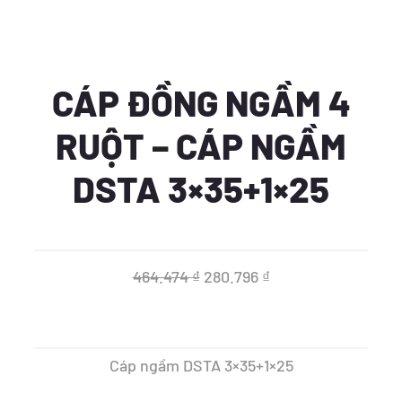
CÁP ĐỒNG NGẦM 4
RUỘT – CÁP NGẦM
DSTA 3×35+1×25
Giá
Giá
464.474
₫
280.796
₫
gốc
hiện
là:
tại
Cáp ngầm DSTA 3×35+1×25
464.474 ₫.
là: