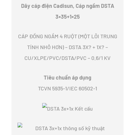
Dây cáp điện Cadisun, Cáp ngầm DSTA
3×35+1×25
CÁP ĐỒNG NGẦM 4 RUỘT (MỘT LÕI TRUNG
TÍNH NHỎ HƠN) – DSTA 3X? + 1X? –
CU/XLPE/PVC/DSTA/PVC – 0.6/1 KV
Tiêu chuẩn áp dụng
TCVN 5935-1/IEC 60502-1