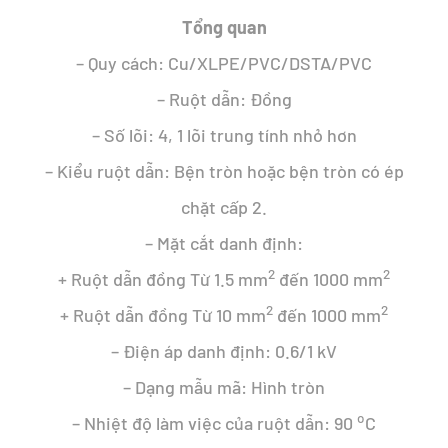
280.796 ₫.
Tổng quan
– Quy cách: Cu/XLPE/PVC/DSTA/PVC
– Ruột dẫn: Đồng
– Số lõi: 4, 1 lõi trung tính nhỏ hơn
– Kiểu ruột dẫn: Bện tròn hoặc bện tròn có ép
chặt cấp 2.
– Mặt cắt danh định:
2
2
+ Ruột dẫn đồng Từ 1.5 mm
đến 1000 mm
2
2
+ Ruột dẫn đồng Từ 10 mm
đến 1000 mm
– Điện áp danh định: 0.6/1 kV
– Dạng mẫu mã: Hình tròn
o
– Nhiệt độ làm việc của ruột dẫn: 90
C