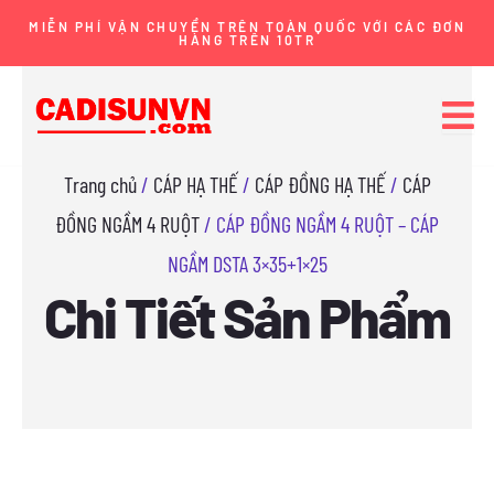
Nhảy
MIỄN PHÍ VẬN CHUYỂN TRÊN TOÀN QUỐC VỚI CÁC ĐƠN
HÀNG TRÊN 10TR
tới
nội
dung
Trang chủ
/
CÁP HẠ THẾ
/
CÁP ĐỒNG HẠ THẾ
/
CÁP
ĐỒNG NGẦM 4 RUỘT
/ CÁP ĐỒNG NGẦM 4 RUỘT – CÁP
NGẦM DSTA 3×35+1×25
Chi Tiết Sản Phẩm