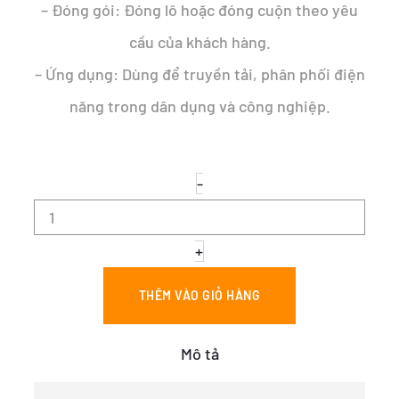
– Đóng gói: Đóng lô hoặc đóng cuộn theo yêu
cầu của khách hàng.
– Ứng dụng: Dùng để truyền tải, phân phối điện
năng trong dân dụng và công nghiệp.
CÁP
-
ĐỒNG
NGẦM
4
RUỘT
+
–
CÁP
THÊM VÀO GIỎ HÀNG
NGẦM
DSTA
3x35+1x25
Mô tả
số
lượng