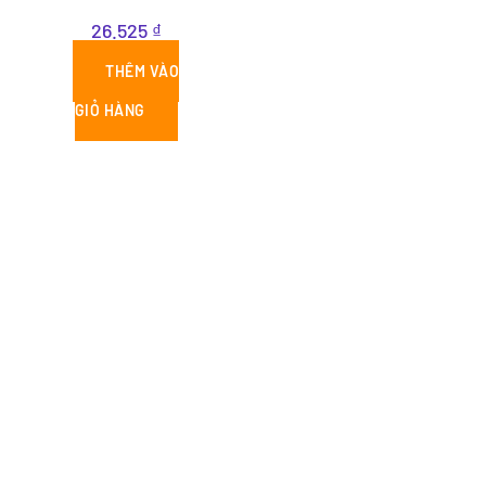
26.525
₫
THÊM VÀO
GIỎ HÀNG