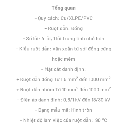
52.848 ₫.
Tổng quan
– Quy cách: Cu/XLPE/PVC
– Ruột dẫn: Đồng
– Số lõi: 4 lõi, 1 lõi trung tính nhỏ hơn
– Kiểu ruột dẫn: Vặn xoắn từ sợi đồng cứng
hoặc mềm
– Mặt cắt danh định:
2
2
+ Ruột dẫn đồng Từ 1.5 mm
đến 1000 mm
2
2
+ Ruột dẫn nhôm Từ 10 mm
đến 1000 mm
– Điện áp danh định: 0.6/1 kV đến 18/30 kV
– Dạng mẫu mã: Hình tròn
o
– Nhiệt độ làm việc của ruột dẫn: 90
C