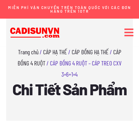
Nhảy
MIỄN PHÍ VẬN CHUYỂN TRÊN TOÀN QUỐC VỚI CÁC ĐƠN
HÀNG TRÊN 10TR
tới
nội
dung
Trang chủ
/
CÁP HẠ THẾ
/
CÁP ĐỒNG HẠ THẾ
/
CÁP
ĐỒNG 4 RUỘT
/ CÁP ĐỒNG 4 RUỘT – CÁP TREO CXV
3×6+1×4
Chi Tiết Sản Phẩm