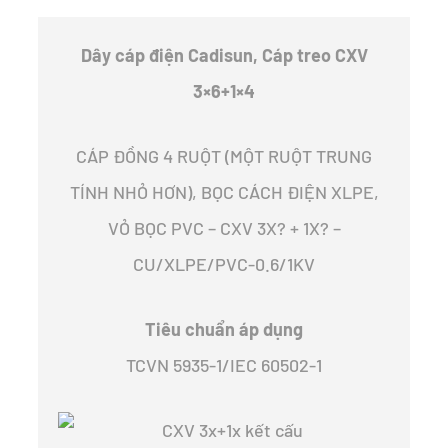
Dây cáp điện Cadisun, Cáp treo CXV
3×6+1×4
CÁP ĐỒNG 4 RUỘT (MỘT RUỘT TRUNG
TÍNH NHỎ HƠN), BỌC CÁCH ĐIỆN XLPE,
VỎ BỌC PVC – CXV 3X? + 1X? –
CU/XLPE/PVC-0.6/1KV
Tiêu chuẩn áp dụng
TCVN 5935-1/IEC 60502-1