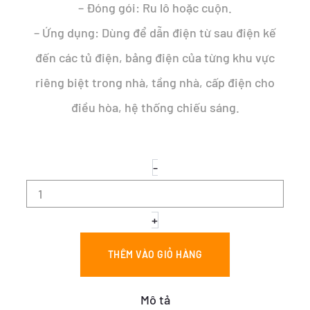
– Đóng gói: Ru lô hoặc cuộn.
– Ứng dụng: Dùng để dẫn điện từ sau điện kế
đến các tủ điện, bảng điện của từng khu vực
riêng biệt trong nhà, tầng nhà, cấp điện cho
điều hòa, hệ thống chiếu sáng.
CÁP
-
ĐỒNG
4
RUỘT
–
+
CÁP
TREO
THÊM VÀO GIỎ HÀNG
CXV
3x6+1x4
số
Mô tả
lượng