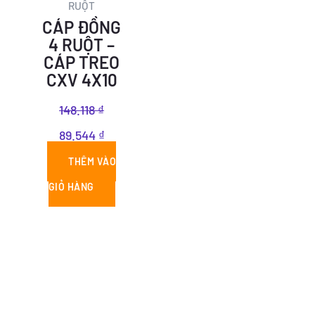
RUỘT
là:
tại
CÁP ĐỒNG
148.118 ₫.
là:
4 RUỘT –
CÁP TREO
89.544 ₫.
CXV 4X10
148.118
₫
89.544
₫
THÊM VÀO
GIỎ HÀNG