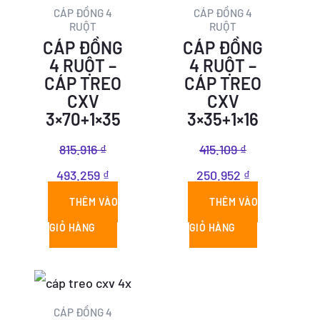
815.916 ₫.
là:
415.109 ₫.
là:
CÁP ĐỒNG 4
CÁP ĐỒNG 4
RUỘT
RUỘT
493.259 ₫.
250.952 ₫.
CÁP ĐỒNG
CÁP ĐỒNG
4 RUỘT –
4 RUỘT –
CÁP TREO
CÁP TREO
CXV
CXV
3×70+1×35
3×35+1×16
815.916
₫
415.109
₫
493.259
₫
250.952
₫
THÊM VÀO
THÊM VÀO
GIỎ HÀNG
GIỎ HÀNG
Giá
Giá
gốc
hiện
CÁP ĐỒNG 4