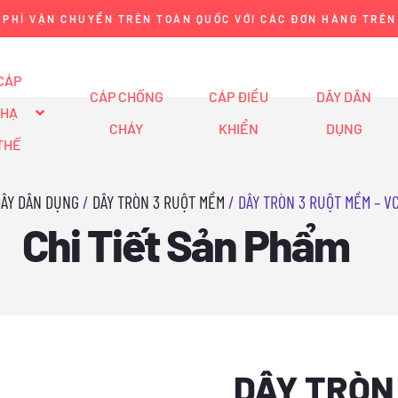
Nhảy
 PHÍ VẬN CHUYỂN TRÊN TOÀN QUỐC VỚI CÁC ĐƠN HÀNG TRÊN
tới
nội
CÁP
CÁP CHỐNG
CÁP ĐIỀU
DÂY DÂN
dung
HẠ
CHÁY
KHIỂN
DỤNG
THẾ
DÂY DÂN DỤNG
/
DÂY TRÒN 3 RUỘT MỀM
/ DÂY TRÒN 3 RUỘT MỀM – VC
Chi Tiết Sản Phẩm
DÂY TRÒN 