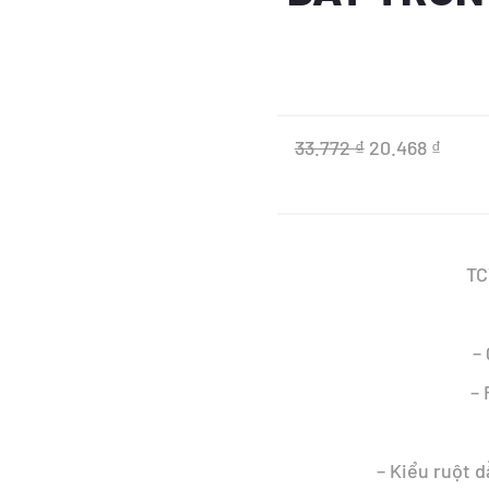
Giá
Giá
33.772
₫
20.468
₫
gốc
hiện
là:
tại
33.772 ₫.
là:
TC
20.46
–
–
– Kiểu ruột d