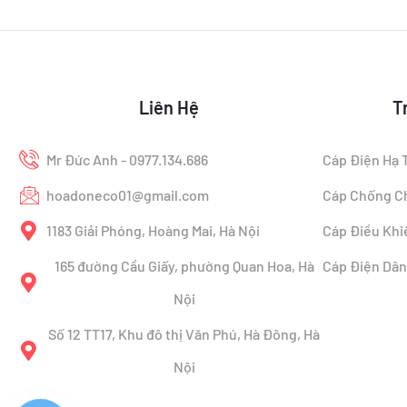
Liên Hệ
T
Mr Đức Anh - 0977.134.686
Cáp Điện Hạ 
hoadoneco01@gmail.com
Cáp Chống C
1183 Giải Phóng, Hoàng Mai, Hà Nội
Cáp Điều Khi
165 đường Cầu Giấy, phường Quan Hoa, Hà
Cáp Điện Dâ
Nội
Số 12 TT17, Khu đô thị Văn Phú, Hà Đông, Hà
Nội