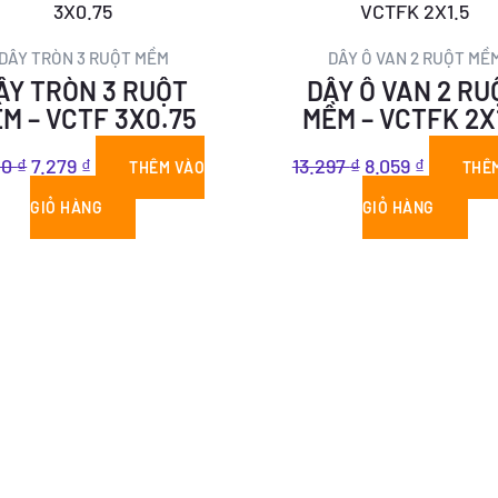
gốc
hiện
gốc
hiện
là:
tại
là:
tại
DÂY TRÒN 3 RUỘT MỀM
DÂY Ô VAN 2 RUỘT MỀ
ÂY TRÒN 3 RUỘT
DÂY Ô VAN 2 RU
12.010 ₫.
là:
13.297 ₫.
là:
M – VCTF 3X0.75
MỀM – VCTFK 2X
7.279 ₫.
8.059 ₫.
10
₫
7.279
₫
13.297
₫
8.059
₫
THÊM VÀO
THÊ
GIỎ HÀNG
GIỎ HÀNG