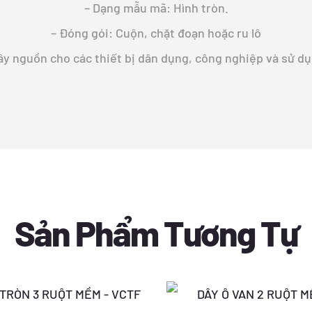
– Dạng mẫu mã: Hình tròn.
– Đóng gói: Cuộn, chặt đoạn hoặc ru lô
ây nguồn cho các thiết bị dân dụng, công nghiệp và sử d
Sản Phẩm Tương Tự
Giá
Giá
Giá
Giá