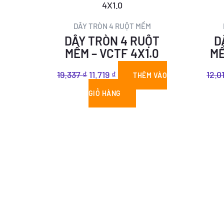
gốc
hiện
là:
tại
DÂY TRÒN 4 RUỘT MỀM
DÂY TRÒN 4 RUỘT
D
19.337 ₫.
là:
MỀM – VCTF 4X1.0
MỀ
11.719 ₫.
19.337
₫
11.719
₫
12.0
THÊM VÀO
GIỎ HÀNG