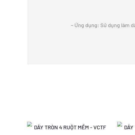
– Ứng dụng: Sử dụng làm d
Giá
Giá