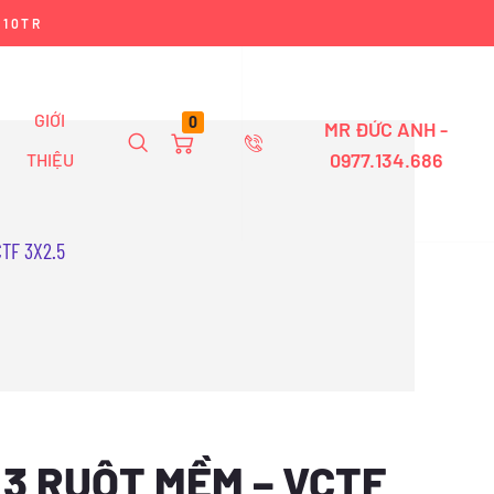
 10TR
GIỚI
0
MR ĐỨC ANH -
0977.134.686
THIỆU
TF 3X2.5
3 RUỘT MỀM – VCTF