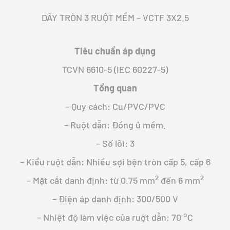
DÂY TRÒN 3 RUỘT MỀM – VCTF 3X2.5
Tiêu chuẩn áp dụng
TCVN 6610-5 (IEC 60227-5)
Tổng quan
– Quy cách: Cu/PVC/PVC
– Ruột dẫn: Đồng ủ mềm.
– Số lõi: 3
– Kiểu ruột dẫn: Nhiều sợi bện tròn cấp 5, cấp 6
2
2
– Mặt cắt danh định: từ 0.75 mm
đến 6 mm
– Điện áp danh định: 300/500 V
o
– Nhiệt độ làm việc của ruột dẫn: 70
C