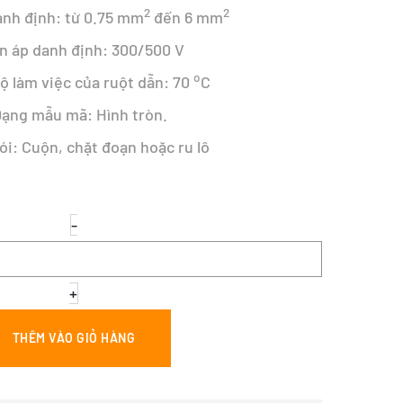
2
2
anh định: từ 0.75 mm
đến 6 mm
ện áp danh định: 300/500 V
o
độ làm việc của ruột dẫn: 70
C
Dạng mẫu mã: Hình tròn.
ói: Cuộn, chặt đoạn hoặc ru lô
DÂY
-
TRÒN
3
RUỘT
MỀM
+
-
VCTF
THÊM VÀO GIỎ HÀNG
3X2.5
số
lượng