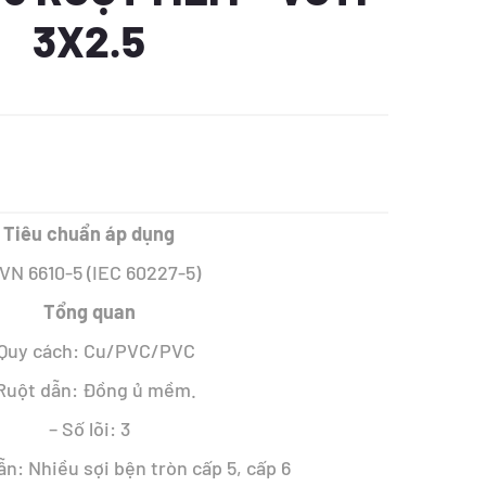
3X2.5
Tiêu chuẩn áp dụng
VN 6610-5 (IEC 60227-5)
8 ₫.
Tổng quan
 Quy cách: Cu/PVC/PVC
 Ruột dẫn: Đồng ủ mềm.
– Số lõi: 3
ẫn: Nhiều sợi bện tròn cấp 5, cấp 6