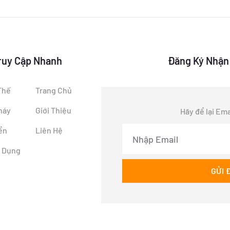
ruy Cập Nhanh
Đăng Ký Nhận
Thế
Trang Chủ
háy
Giới Thiệu
Hãy để lại Ema
Email
ển
Liên Hệ
n Dụng
GỬI 