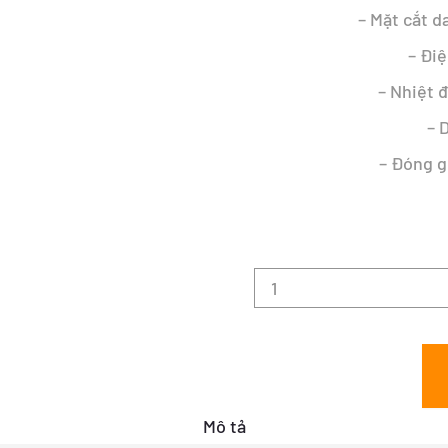
– Mặt cắt d
– Đi
– Nhiệt 
– 
– Đóng g
Mô tả