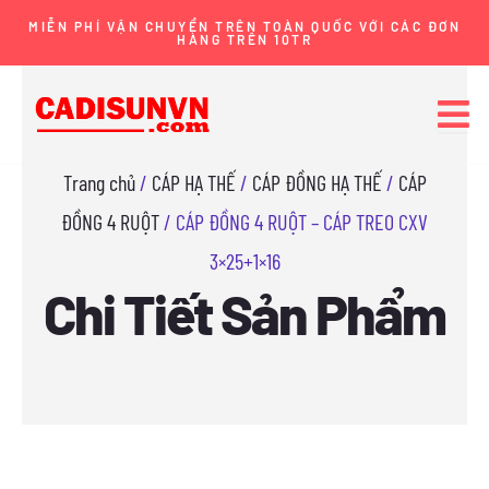
Nhảy
MIỄN PHÍ VẬN CHUYỂN TRÊN TOÀN QUỐC VỚI CÁC ĐƠN
HÀNG TRÊN 10TR
tới
nội
dung
Trang chủ
/
CÁP HẠ THẾ
/
CÁP ĐỒNG HẠ THẾ
/
CÁP
ĐỒNG 4 RUỘT
/ CÁP ĐỒNG 4 RUỘT – CÁP TREO CXV
3×25+1×16
Chi Tiết Sản Phẩm