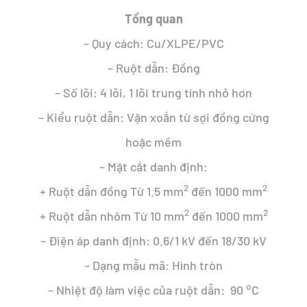
192.619 ₫.
Tổng quan
– Quy cách: Cu/XLPE/PVC
– Ruột dẫn: Đồng
– Số lõi: 4 lõi, 1 lõi trung tính nhỏ hơn
– Kiểu ruột dẫn: Vặn xoắn từ sợi đồng cứng
hoặc mềm
– Mặt cắt danh định:
2
2
+ Ruột dẫn đồng Từ 1.5 mm
đến 1000 mm
2
2
+ Ruột dẫn nhôm Từ 10 mm
đến 1000 mm
– Điện áp danh định: 0.6/1 kV đến 18/30 kV
– Dạng mẫu mã: Hình tròn
o
– Nhiệt độ làm việc của ruột dẫn: 90
C