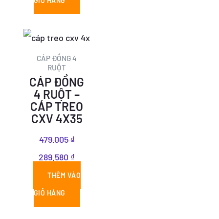
GIỎ HÀNG
Giá
Giá
gốc
hiện
CÁP ĐỒNG 4
RUỘT
là:
tại
CÁP ĐỒNG
479.005 ₫.
là:
4 RUỘT –
CÁP TREO
289.580 ₫.
CXV 4X35
479.005
₫
289.580
₫
THÊM VÀO
GIỎ HÀNG