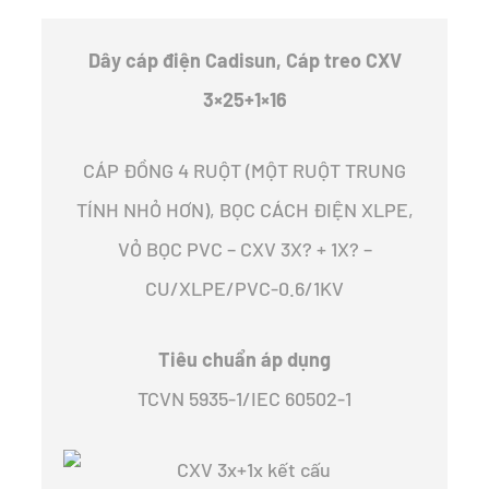
Dây cáp điện Cadisun, Cáp treo CXV
3×25+1×16
CÁP ĐỒNG 4 RUỘT (MỘT RUỘT TRUNG
TÍNH NHỎ HƠN), BỌC CÁCH ĐIỆN XLPE,
VỎ BỌC PVC – CXV 3X? + 1X? –
CU/XLPE/PVC-0.6/1KV
Tiêu chuẩn áp dụng
TCVN 5935-1/IEC 60502-1