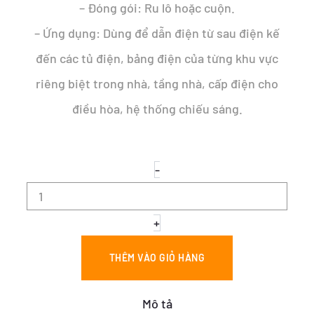
– Đóng gói: Ru lô hoặc cuộn.
– Ứng dụng: Dùng để dẫn điện từ sau điện kế
đến các tủ điện, bảng điện của từng khu vực
riêng biệt trong nhà, tầng nhà, cấp điện cho
điều hòa, hệ thống chiếu sáng.
CÁP
-
ĐỒNG
4
RUỘT
–
+
CÁP
TREO
THÊM VÀO GIỎ HÀNG
CXV
3x25+1x16
số
Mô tả
lượng