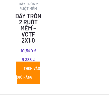
DÂY TRÒN 2
RUỘT MỀM
DÂY TRÒN
2 RUỘT
MỀM –
VCTF
2X1.0
10.540
₫
6.388
₫
THÊM VÀO
GIỎ HÀNG