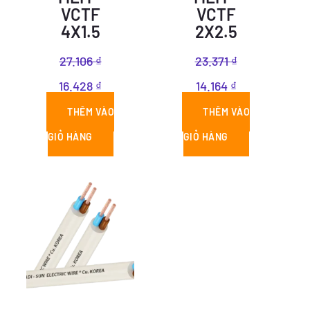
VCTF
VCTF
4X1.5
2X2.5
27.106
₫
23.371
₫
16.428
₫
14.164
₫
THÊM VÀO
THÊM VÀO
GIỎ HÀNG
GIỎ HÀNG
Giá
Giá
gốc
hiện
là:
tại
10.540 ₫.
là:
6.388 ₫.