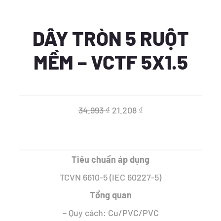
DÂY TRÒN 5 RUỘT
MỀM – VCTF 5X1.5
Giá
Giá
34.993
₫
21.208
₫
gốc
hiện
là:
tại
Tiêu chuẩn áp dụng
34.993 ₫.
là:
TCVN 6610-5 (IEC 60227-5)
21.208 ₫.
Tổng quan
– Quy cách: Cu/PVC/PVC