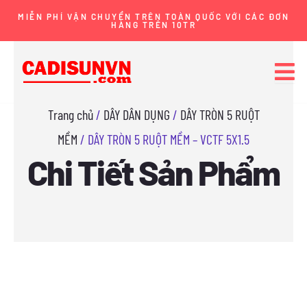
Nhảy
MIỄN PHÍ VẬN CHUYỂN TRÊN TOÀN QUỐC VỚI CÁC ĐƠN
HÀNG TRÊN 10TR
tới
nội
dung
Trang chủ
/
DÂY DÂN DỤNG
/
DÂY TRÒN 5 RUỘT
MỀM
/ DÂY TRÒN 5 RUỘT MỀM – VCTF 5X1.5
Chi Tiết Sản Phẩm