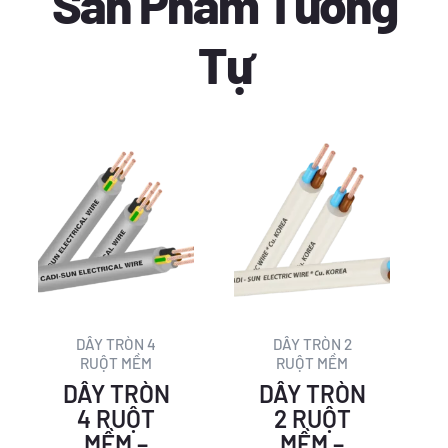
Sản Phẩm Tương
Tự
Giá
Giá
Giá
Giá
gốc
hiện
gốc
hiện
là:
tại
là:
tại
27.106 ₫.
là:
23.371 ₫.
là:
16.428 ₫.
14.164 ₫.
DÂY TRÒN 4
DÂY TRÒN 2
RUỘT MỀM
RUỘT MỀM
DÂY TRÒN
DÂY TRÒN
4 RUỘT
2 RUỘT
MỀM –
MỀM –