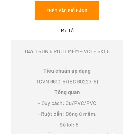
-
VCTF
THÊM VÀO GIỎ HÀNG
5X1.5
số
lượng
Mô tả
DÂY TRÒN 5 RUỘT MỀM – VCTF 5X1.5
Tiêu chuẩn áp dụng
TCVN 6610-5 (IEC 60227-5)
Tổng quan
– Quy cách: Cu/PVC/PVC
– Ruột dẫn: Đồng ủ mềm.
– Số lõi: 5