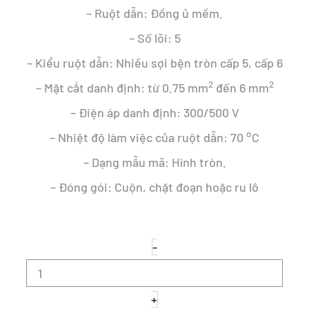
– Ruột dẫn: Đồng ủ mềm.
– Số lõi: 5
– Kiểu ruột dẫn: Nhiều sợi bện tròn cấp 5, cấp 6
2
2
– Mặt cắt danh định: từ 0.75 mm
đến 6 mm
– Điện áp danh định: 300/500 V
o
– Nhiệt độ làm việc của ruột dẫn: 70
C
– Dạng mẫu mã: Hình tròn.
– Đóng gói: Cuộn, chặt đoạn hoặc ru lô
DÂY
-
TRÒN
5
RUỘT
MỀM
+