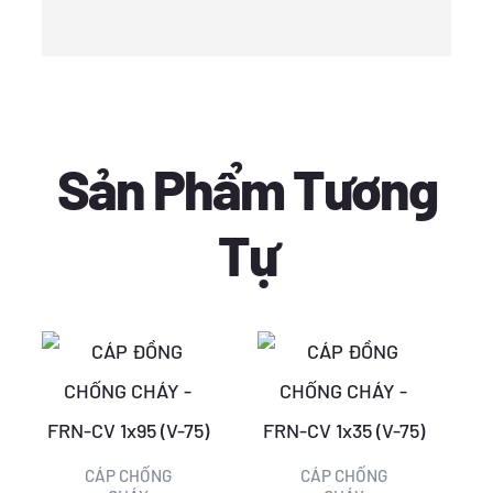
Sản Phẩm Tương
Tự
Giá
Giá
Giá
Giá
gốc
hiện
gốc
hiện
là:
tại
là:
tại
375.562 ₫.
là:
140.776 ₫.
là:
CÁP CHỐNG
CÁP CHỐNG