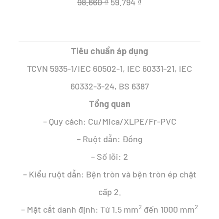
Giá
Giá
98.660
₫
59.794
₫
gốc
hiện
là:
tại
Tiêu chuẩn áp dụng
98.660 ₫.
là:
TCVN 5935-1/IEC 60502-1, IEC 60331-21, IEC
59.794 ₫.
60332-3-24, BS 6387
Tổng quan
– Quy cách: Cu/Mica/XLPE/Fr-PVC
– Ruột dẫn: Đồng
– Số lõi: 2
– Kiểu ruột dẫn: Bện tròn và bện tròn ép chặt
cấp 2.
2
2
– Mặt cắt danh định: Từ 1.5 mm
đến 1000 mm