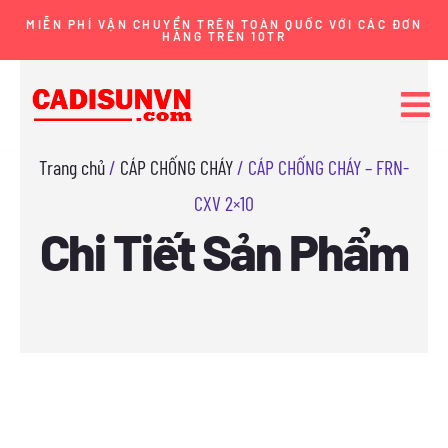
Nhảy
MIỄN PHÍ VẬN CHUYỂN TRÊN TOÀN QUỐC VỚI CÁC ĐƠN
HÀNG TRÊN 10TR
tới
nội
dung
Trang chủ
/
CÁP CHỐNG CHÁY
/ CÁP CHỐNG CHÁY – FRN-
CXV 2×10
Chi Tiết Sản Phẩm