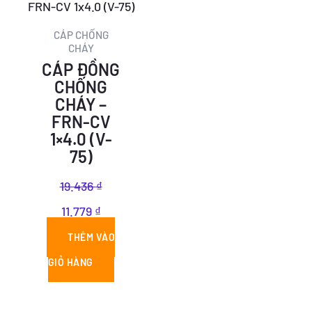
là:
tại
19.436 ₫.
là:
CÁP CHỐNG
CHÁY
11.779 ₫.
CÁP ĐỒNG
CHỐNG
CHÁY –
FRN-CV
1×4.0 (V-
75)
19.436
₫
11.779
₫
THÊM VÀO
GIỎ HÀNG