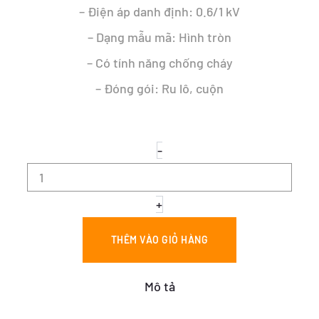
– Điện áp danh định: 0.6/1 kV
– Dạng mẫu mã: Hình tròn
– Có tính năng chống cháy
– Đóng gói: Ru lô, cuộn
CÁP
-
CHỐNG
CHÁY
-
FRN-
+
CXV
2x10
THÊM VÀO GIỎ HÀNG
số
lượng
Mô tả