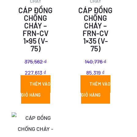
CHÁY
CHÁY
227.613 ₫.
85.319 ₫.
CÁP ĐỒNG
CÁP ĐỒNG
CHỐNG
CHỐNG
CHÁY –
CHÁY –
FRN-CV
FRN-CV
1×95 (V-
1×35 (V-
75)
75)
375.562
₫
140.776
₫
227.613
₫
85.319
₫
THÊM VÀO
THÊM VÀO
GIỎ HÀNG
GIỎ HÀNG
Giá
Giá
gốc
hiện