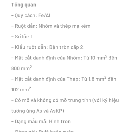
Tổng quan
– Quy cách: Fe/Al
– Ruột dẫn: Nhôm và thép mạ kẽm
– Số lõi: 1
– Kiểu ruột dẫn: Bện tròn cấp 2.
2
– Mặt cắt danh định của Nhôm: Từ 10 mm
đến
2
800 mm
2
– Mặt cắt danh định của Thép: Từ 1.8 mm
đến
2
102 mm
– Có mỡ và không có mỡ trung tính (với ký hiệu
tương ứng As và AsKP)
– Dạng mẫu mã: Hình tròn
– Đóng gói: Rulô hoặc cuộn.