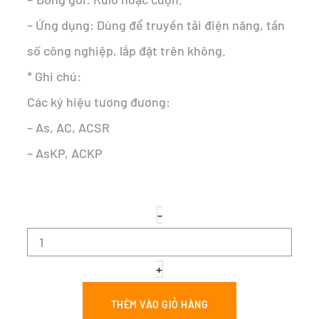
– Ứng dụng: Dùng để truyền tải điện năng, tần
số công nghiệp, lắp đặt trên không.
* Ghi chú:
Các ký hiệu tương đương:
– As, AC, ACSR
– AsKP, ACKP
CÁP
-
NHÔM
TRẦN
LÕI
THÉP
+
-
As
THÊM VÀO GIỎ HÀNG
70/12