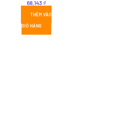
68.143
₫
THÊM VÀO
GIỎ HÀNG