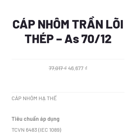
CÁP NHÔM TRẦN LÕI
THÉP – As 70/12
Giá
Giá
77.017
₫
46.677
₫
gốc
hiện
là:
tại
CÁP NHÔM HẠ THẾ
77.017 ₫.
là:
46.677 ₫.
Tiêu chuẩn áp dụng
TCVN 6483 (IEC 1089)