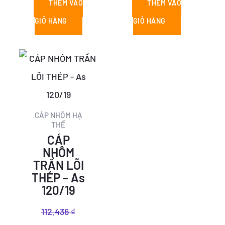
THÊM VÀO
THÊM VÀO
GIỎ HÀNG
GIỎ HÀNG
Giá
Giá
gốc
hiện
là:
tại
112.436 ₫.
là:
CÁP NHÔM HẠ
THẾ
68.143 ₫.
CÁP
NHÔM
TRẦN LÕI
THÉP – As
120/19
112.436
₫