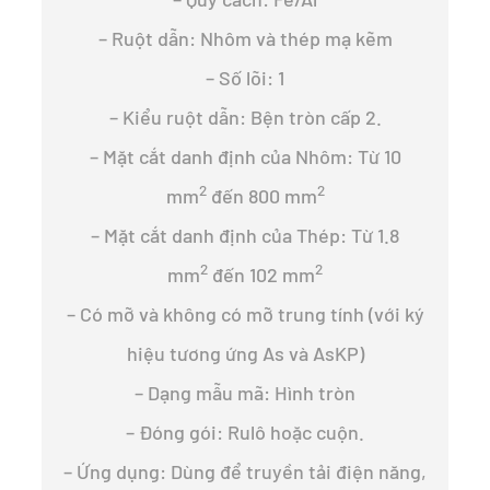
– Ruột dẫn: Nhôm và thép mạ kẽm
– Số lõi: 1
– Kiểu ruột dẫn: Bện tròn cấp 2.
– Mặt cắt danh định của Nhôm: Từ 10
2
2
mm
đến 800 mm
– Mặt cắt danh định của Thép: Từ 1.8
2
2
mm
đến 102 mm
– Có mỡ và không có mỡ trung tính (với ký
hiệu tương ứng As và AsKP)
– Dạng mẫu mã: Hình tròn
– Đóng gói: Rulô hoặc cuộn.
– Ứng dụng: Dùng để truyền tải điện năng,