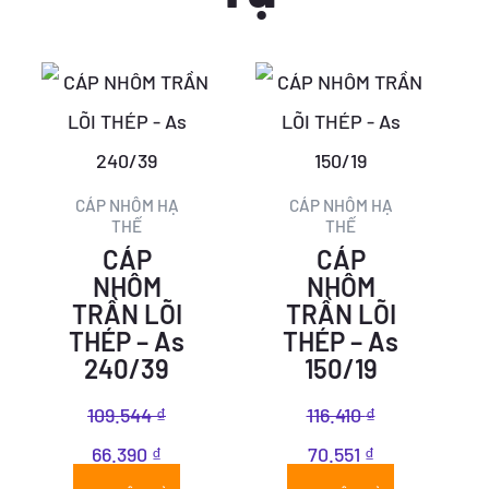
Giá
Giá
Giá
Giá
gốc
hiện
gốc
hiện
là:
tại
là:
tại
109.544 ₫.
là:
116.410 ₫.
là:
CÁP NHÔM HẠ
CÁP NHÔM HẠ
THẾ
THẾ
66.390 ₫.
70.551 ₫.
CÁP
CÁP
NHÔM
NHÔM
TRẦN LÕI
TRẦN LÕI
THÉP – As
THÉP – As
240/39
150/19
109.544
₫
116.410
₫
66.390
₫
70.551
₫