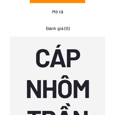
số
lượng
Mô tả
Đánh giá (0)
CÁP
NHÔM