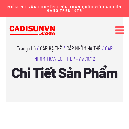
Nhảy
MIỄN PHÍ VẬN CHUYỂN TRÊN TOÀN QUỐC VỚI CÁC ĐƠN
HÀNG TRÊN 10TR
tới
nội
dung
Trang chủ
/
CÁP HẠ THẾ
/
CÁP NHÔM HẠ THẾ
/ CÁP
NHÔM TRẦN LÕI THÉP – As 70/12
Chi Tiết Sản Phẩm