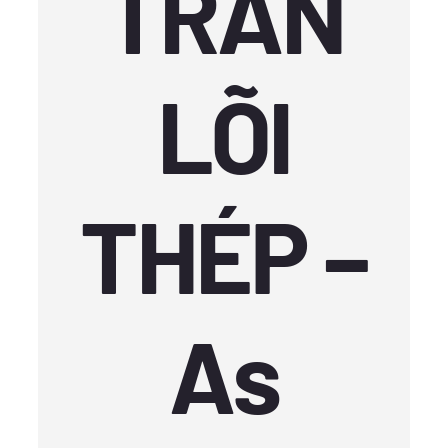
TRẦN
LÕI
THÉP –
As