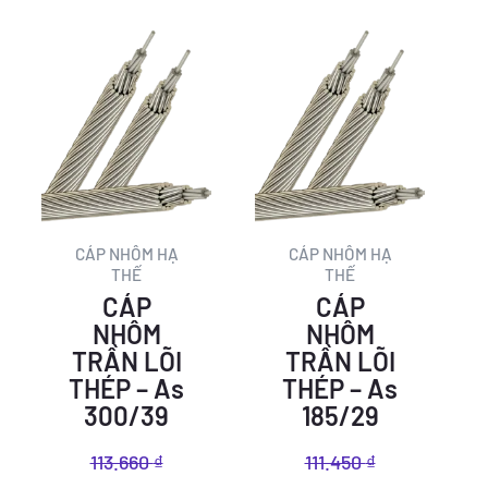
Giá
Giá
Giá
Giá
gốc
hiện
gốc
hiện
là:
tại
là:
tại
113.660 ₫.
là:
111.450 ₫.
là:
68.885 ₫.
67.546 ₫.
CÁP NHÔM HẠ
CÁP NHÔM HẠ
THẾ
THẾ
CÁP
CÁP
NHÔM
NHÔM
TRẦN LÕI
TRẦN LÕI
THÉP – As
THÉP – As
300/39
185/29
113.660
₫
111.450
₫