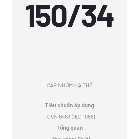
150/34
CÁP NHÔM HẠ THẾ
Tiêu chuẩn áp dụng
TCVN 6483 (IEC 1089)
Tổng quan
– Quy cách: Fe/Al