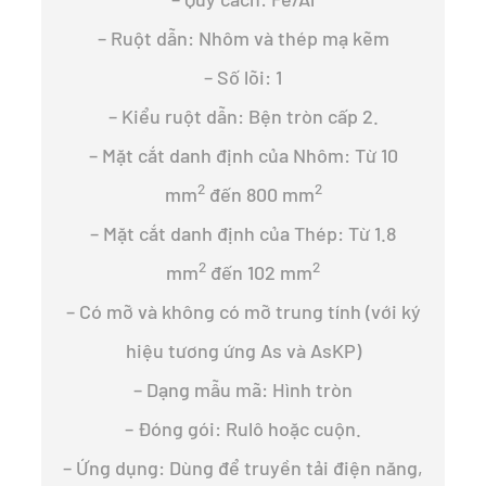
– Ruột dẫn: Nhôm và thép mạ kẽm
– Số lõi: 1
– Kiểu ruột dẫn: Bện tròn cấp 2.
– Mặt cắt danh định của Nhôm: Từ 10
2
2
mm
đến 800 mm
– Mặt cắt danh định của Thép: Từ 1.8
2
2
mm
đến 102 mm
– Có mỡ và không có mỡ trung tính (với ký
hiệu tương ứng As và AsKP)
– Dạng mẫu mã: Hình tròn
– Đóng gói: Rulô hoặc cuộn.
– Ứng dụng: Dùng để truyền tải điện năng,