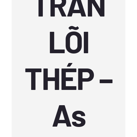
TRẦN
LÕI
THÉP –
As