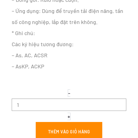
– Ứng dụng: Dùng để truyền tải điện năng, tần
số công nghiệp, lắp đặt trên không.
* Ghi chú:
Các ký hiệu tương đương:
– As, AC, ACSR
– AsKP, ACKP
CÁP
-
NHÔM
TRẦN
LÕI
THÉP
+
-
As
THÊM VÀO GIỎ HÀNG
150/34