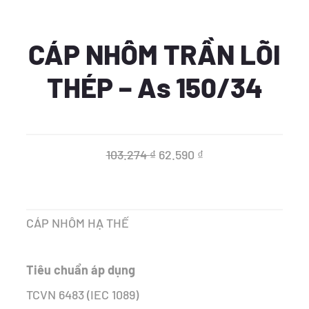
CÁP NHÔM TRẦN LÕI
THÉP – As 150/34
Giá
Giá
103.274
₫
62.590
₫
gốc
hiện
là:
tại
CÁP NHÔM HẠ THẾ
103.274 ₫.
là:
62.590 ₫.
Tiêu chuẩn áp dụng
TCVN 6483 (IEC 1089)