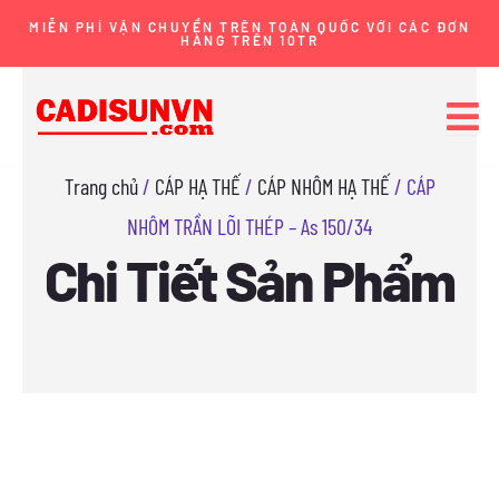
Nhảy
MIỄN PHÍ VẬN CHUYỂN TRÊN TOÀN QUỐC VỚI CÁC ĐƠN
HÀNG TRÊN 10TR
tới
nội
dung
Trang chủ
/
CÁP HẠ THẾ
/
CÁP NHÔM HẠ THẾ
/ CÁP
NHÔM TRẦN LÕI THÉP – As 150/34
Chi Tiết Sản Phẩm