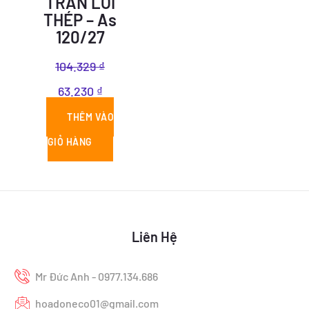
TRẦN LÕI
THÉP – As
120/27
104.329
₫
63.230
₫
THÊM VÀO
GIỎ HÀNG
Liên Hệ
Mr Đức Anh - 0977.134.686
hoadoneco01@gmail.com