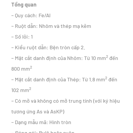
Tổng quan
– Quy cách: Fe/Al
– Ruột dẫn: Nhôm và thép mạ kẽm
– Số lõi: 1
– Kiểu ruột dẫn: Bện tròn cấp 2.
2
– Mặt cắt danh định của Nhôm: Từ 10 mm
đến
2
800 mm
2
– Mặt cắt danh định của Thép: Từ 1.8 mm
đến
2
102 mm
– Có mỡ và không có mỡ trung tính (với ký hiệu
tương ứng As và AsKP)
– Dạng mẫu mã: Hình tròn
– Đóng gói: Rulô hoặc cuộn.