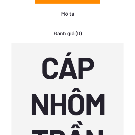
số
lượng
Mô tả
Đánh giá (0)
CÁP
NHÔM