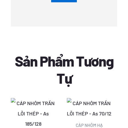
Sản Phẩm Tương
Tự
Giá
Giá
Giá
Giá
gốc
hiện
gốc
hiện
là:
tại
là:
tại
CÁP NHÔM HẠ