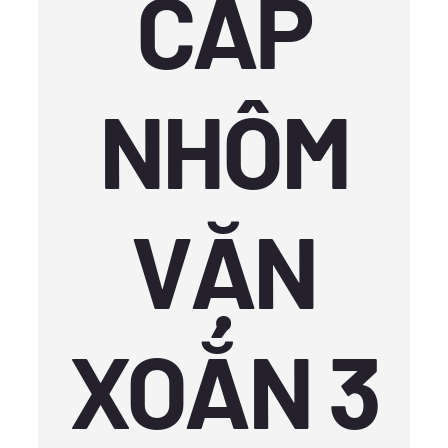
CÁP
NHÔM
VẶN
XOẮN 3