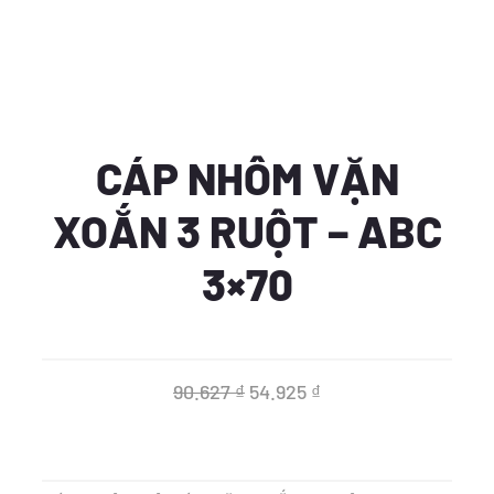
CÁP NHÔM VẶN
XOẮN 3 RUỘT – ABC
3×70
Giá
Giá
90.627
₫
54.925
₫
gốc
hiện
là:
tại