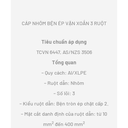
CÁP NHÔM BỆN ÉP VẶN XOẮN 3 RUỘT
Tiêu chuẩn áp dụng
TCVN 6447, AS/NZS 3506
Tổng quan
– Quy cách: Al/XLPE
– Ruột dẫn: Nhôm
– Số lõi: 3
– Kiểu ruột dẫn: Bện tròn ép chặt cấp 2.
– Mặt cắt danh định của ruột dẫn: từ 10
2
2
mm
đến 400 mm