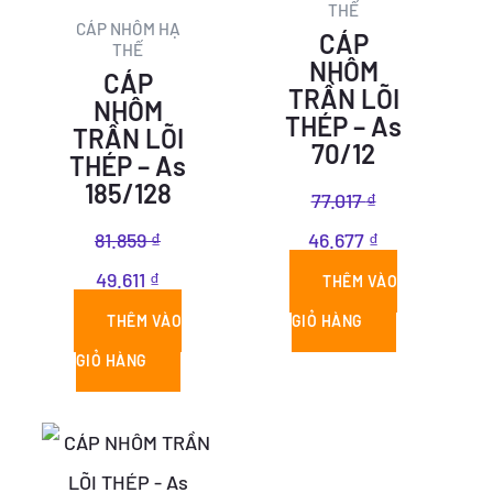
THẾ
81.859 ₫.
là:
77.017 ₫.
là:
CÁP NHÔM HẠ
CÁP
THẾ
49.611 ₫.
46.677 ₫.
NHÔM
CÁP
TRẦN LÕI
NHÔM
THÉP – As
TRẦN LÕI
70/12
THÉP – As
185/128
77.017
₫
81.859
₫
46.677
₫
49.611
₫
THÊM VÀO
THÊM VÀO
GIỎ HÀNG
GIỎ HÀNG
Giá
Giá
gốc
hiện