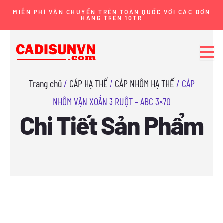
Nhảy
MIỄN PHÍ VẬN CHUYỂN TRÊN TOÀN QUỐC VỚI CÁC ĐƠN
HÀNG TRÊN 10TR
tới
nội
dung
Trang chủ
/
CÁP HẠ THẾ
/
CÁP NHÔM HẠ THẾ
/ CÁP
NHÔM VẶN XOẮN 3 RUỘT – ABC 3×70
Chi Tiết Sản Phẩm