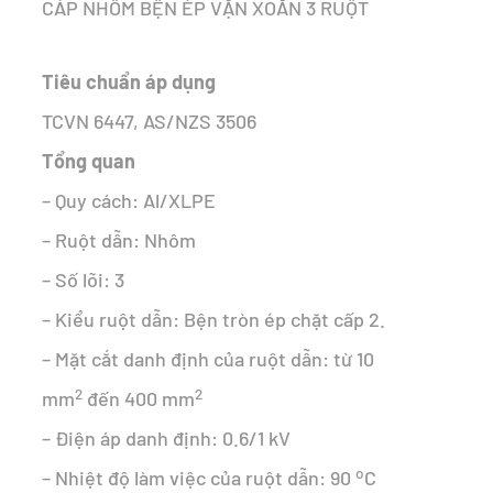
CÁP NHÔM BỆN ÉP VẶN XOẮN 3 RUỘT
90.627 ₫.
là:
54.925 ₫.
Tiêu chuẩn áp dụng
TCVN 6447, AS/NZS 3506
Tổng quan
– Quy cách: Al/XLPE
– Ruột dẫn: Nhôm
– Số lõi: 3
– Kiểu ruột dẫn: Bện tròn ép chặt cấp 2.
– Mặt cắt danh định của ruột dẫn: từ 10
2
2
mm
đến 400 mm
– Điện áp danh định: 0.6/1 kV
o
– Nhiệt độ làm việc của ruột dẫn: 90
C