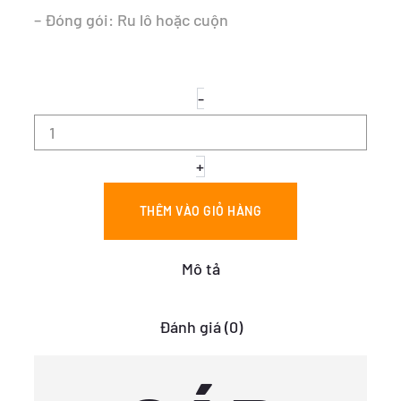
– Đóng gói: Ru lô hoặc cuộn
CÁP
-
NHÔM
VẶN
XOẮN
3
+
RUỘT
-
THÊM VÀO GIỎ HÀNG
ABC
3x70
số
Mô tả
lượng
Đánh giá (0)