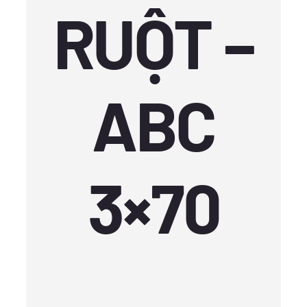
RUỘT –
ABC
3×70