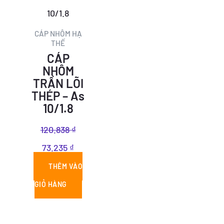
là:
tại
120.838 ₫.
là:
CÁP NHÔM HẠ
THẾ
73.235 ₫.
CÁP
NHÔM
TRẦN LÕI
THÉP – As
10/1.8
120.838
₫
73.235
₫
THÊM VÀO
GIỎ HÀNG