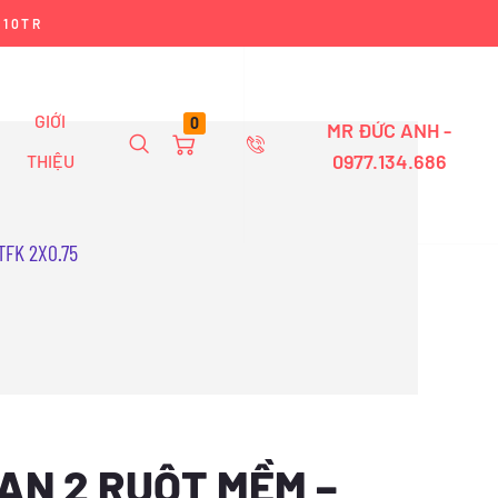
 10TR
GIỚI
0
MR ĐỨC ANH -
0977.134.686
THIỆU
TFK 2X0.75
VAN 2 RUỘT MỀM –