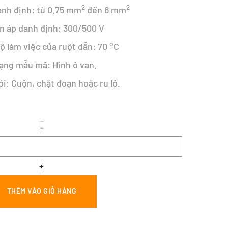
2
2
anh định: từ 0.75 mm
đến 6 mm
ện áp danh định: 300/500 V
o
độ làm việc của ruột dẫn: 70
C
ạng mẫu mã: Hình ô van.
i: Cuộn, chặt đoạn hoặc ru lô.
DÂY
-
Ô
VAN
2
RUỘT
+
MỀM
-
THÊM VÀO GIỎ HÀNG
VCTFK
2X0.75
số
lượng