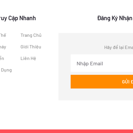
ruy Cập Nhanh
Đăng Ký Nhận
Thế
Trang Chủ
háy
Giới Thiệu
Hãy để lại Ema
Email
ển
Liên Hệ
n Dụng
GỬI 