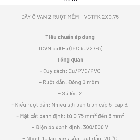
DÂY Ô VAN 2 RUỘT MỀM – VCTFK 2X0.75
Tiêu chuẩn áp dụng
TCVN 6610-5 (IEC 60227-5)
Tổng quan
– Quy cách: Cu/PVC/PVC
– Ruột dẫn: Đồng ủ mềm.
– Số lõi: 2
– Kiểu ruột dẫn: Nhiều sợi bện tròn cấp 5, cấp 6.
2
2
– Mặt cắt danh định: từ 0.75 mm
đến 6 mm
– Điện áp danh định: 300/500 V
o
– Nhiệt độ làm việc của ruột dẫn: 70
C