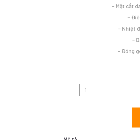
– Mặt cắt d
– Đi
– Nhiệt 
– D
– Đóng gó
Mô tả