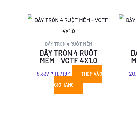
Giá
Giá
gốc
hiện
là:
tại
DÂY TRÒN 4 RUỘT MỀM
DÂY TRÒN 4 RUỘT
D
19.337 ₫.
là:
MỀM – VCTF 4X1.0
M
11.719 ₫.
19.337
₫
11.719
₫
20
THÊM VÀO
GIỎ HÀNG