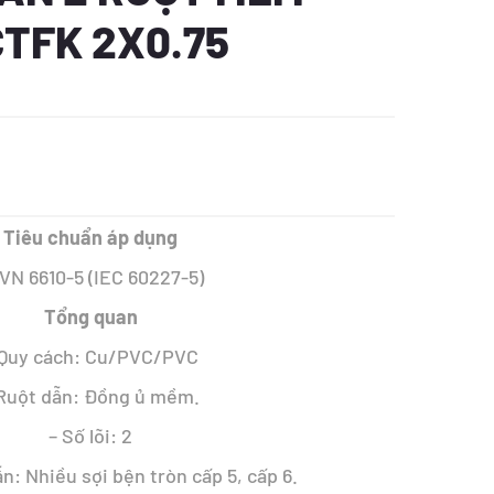
TFK 2X0.75
Tiêu chuẩn áp dụng
VN 6610-5 (IEC 60227-5)
.
Tổng quan
 Quy cách: Cu/PVC/PVC
 Ruột dẫn: Đồng ủ mềm.
– Số lõi: 2
ẫn: Nhiều sợi bện tròn cấp 5, cấp 6.