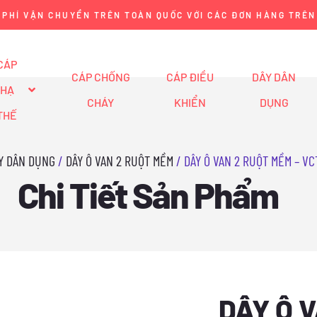
Nhảy
 PHÍ VẬN CHUYỂN TRÊN TOÀN QUỐC VỚI CÁC ĐƠN HÀNG TRÊN
tới
nội
CÁP
CÁP CHỐNG
CÁP ĐIỀU
DÂY DÂN
dung
HẠ
CHÁY
KHIỂN
DỤNG
THẾ
Y DÂN DỤNG
/
DÂY Ô VAN 2 RUỘT MỀM
/ DÂY Ô VAN 2 RUỘT MỀM – VC
Chi Tiết Sản Phẩm
DÂY Ô 