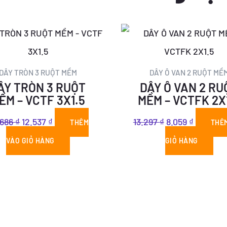
Giá
Giá
Giá
Giá
gốc
hiện
gốc
hiện
là:
tại
là:
tại
DÂY TRÒN 3 RUỘT MỀM
DÂY Ô VAN 2 RUỘT MỀ
ÂY TRÒN 3 RUỘT
DÂY Ô VAN 2 RU
20.686 ₫.
là:
13.297 ₫.
là:
ỀM – VCTF 3X1.5
MỀM – VCTFK 2X
12.537 ₫.
8.059 ₫.
.686
₫
12.537
₫
13.297
₫
8.059
₫
THÊM
THÊ
VÀO GIỎ HÀNG
GIỎ HÀNG