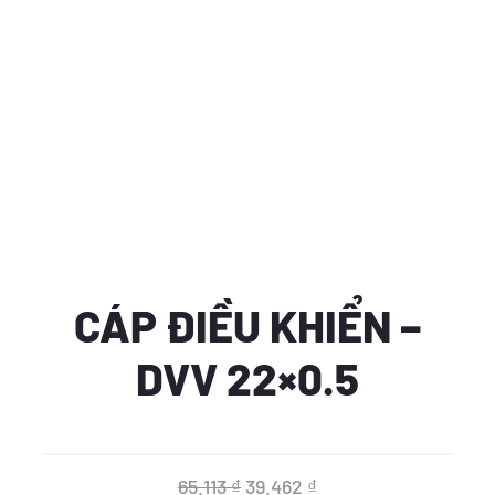
CÁP ĐIỀU KHIỂN –
DVV 22×0.5
Giá
Giá
65.113
₫
39.462
₫