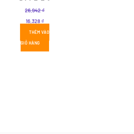
26.942
₫
16.328
₫
THÊM VÀO
GIỎ HÀNG