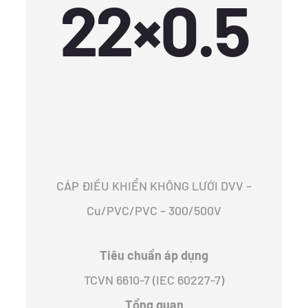
22×0.5
CÁP ĐIỀU KHIỂN KHÔNG LƯỚI DVV –
Cu/PVC/PVC – 300/500V
Tiêu chuẩn áp dụng
TCVN 6610-7 (IEC 60227-7)
Tổng quan