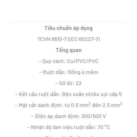
gốc
hiện
là:
tại
Tiêu chuẩn áp dụng
65.113 ₫.
là:
TCVN 6610-7 (IEC 60227-7)
39.462 ₫.
Tổng quan
– Quy cách: Cu/PVC/PVC
– Ruột dẫn: Đồng ủ mềm
– Số lõi: 22
– Kết cấu ruột dẫn: Bện xoắn nhiều sợi cấp 5
2
2
– Mặt cắt danh định: từ 0.5 mm
đến 2.5 mm
– Điện áp danh định: 300/500 V
– Nhiệt độ làm việc ruột dẫn: 70 °C