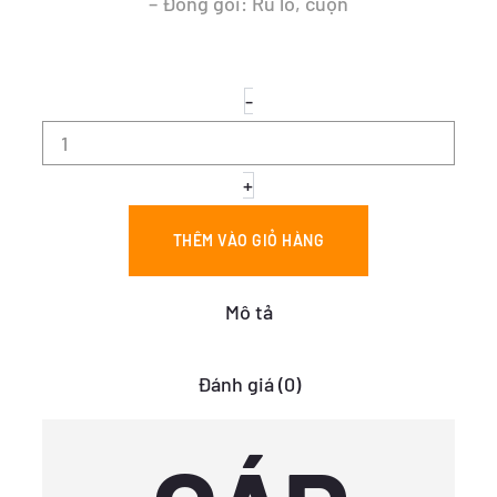
– Đóng gói: Ru lô, cuộn
CÁP
-
ĐIỀU
KHIỂN
-
DVV
+
22x0.5
số
THÊM VÀO GIỎ HÀNG
lượng
Mô tả
Đánh giá (0)