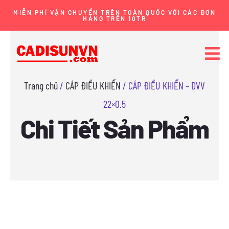
Nhảy
MIỄN PHÍ VẬN CHUYỂN TRÊN TOÀN QUỐC VỚI CÁC ĐƠN
HÀNG TRÊN 10TR
tới
nội
dung
Trang chủ
/
CÁP ĐIỀU KHIỂN
/ CÁP ĐIỀU KHIỂN – DVV
22×0.5
Chi Tiết Sản Phẩm