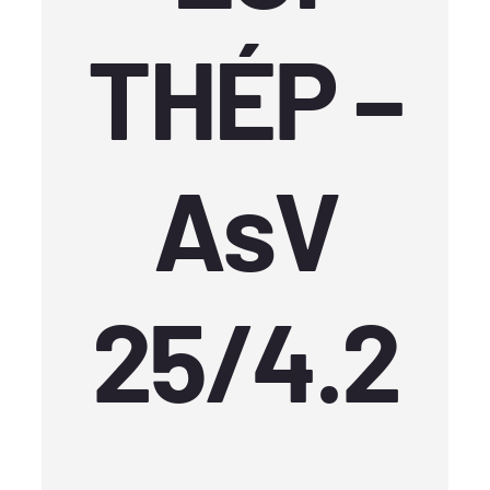
THÉP –
AsV
25/4.2