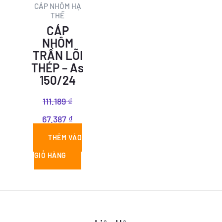
CÁP NHÔM HẠ
THẾ
CÁP
NHÔM
TRẦN LÕI
THÉP – As
150/24
111.189
₫
67.387
₫
THÊM VÀO
GIỎ HÀNG