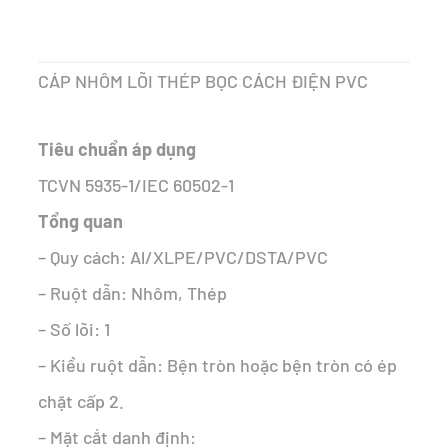
gốc
hiện
là:
tại
CÁP NHÔM LÕI THÉP BỌC CÁCH ĐIỆN PVC
14.858 ₫.
là:
9.005 ₫.
Tiêu chuẩn áp dụng
TCVN 5935-1/IEC 60502-1
Tổng quan
– Quy cách: Al/XLPE/PVC/DSTA/PVC
– Ruột dẫn: Nhôm, Thép
– Số lõi: 1
– Kiểu ruột dẫn: Bện tròn hoặc bện tròn có ép
chặt cấp 2.
– Mặt cắt danh định: