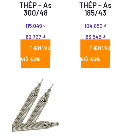
THÉP – As
THÉP – As
300/48
185/43
115.049
₫
104.850
₫
69.727
₫
63.545
₫
THÊM VÀO
THÊM VÀO
GIỎ HÀNG
GIỎ HÀNG
Giá
Giá
gốc
hiện
là:
tại
111.189 ₫.
là:
67.387 ₫.