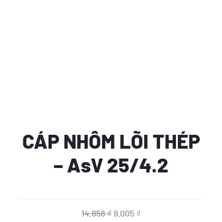
CÁP NHÔM LÕI THÉP
– AsV 25/4.2
Giá
Giá
14.858
₫
9.005
₫