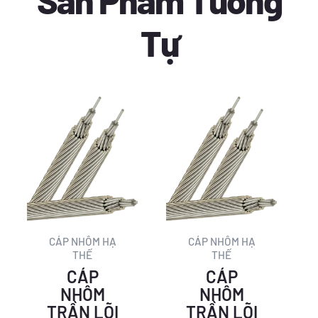
Tự
Giá
Giá
Giá
Giá
gốc
hiện
gốc
hiện
là:
tại
là:
tại
115.049 ₫.
là:
104.850 ₫.
là:
69.727 ₫.
63.545 ₫.
CÁP NHÔM HẠ
CÁP NHÔM HẠ
THẾ
THẾ
CÁP
CÁP
NHÔM
NHÔM
TRẦN LÕI
TRẦN LÕI