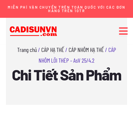
Nhảy
MIỄN PHÍ VẬN CHUYỂN TRÊN TOÀN QUỐC VỚI CÁC ĐƠN
HÀNG TRÊN 10TR
tới
nội
dung
Trang chủ
/
CÁP HẠ THẾ
/
CÁP NHÔM HẠ THẾ
/ CÁP
NHÔM LÕI THÉP – AsV 25/4.2
Chi Tiết Sản Phẩm