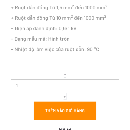
2
2
+ Ruột dẫn đồng Từ 1.5 mm
đến 1000 mm
2
2
+ Ruột dẫn đồng Từ 10 mm
đến 1000 mm
– Điện áp danh định: 0.6/1 kV
– Dạng mẫu mã: Hình tròn
o
– Nhiệt độ làm việc của ruột dẫn: 90
C
CÁP
-
NHÔM
LÕI
THÉP
-
+
AsV
25/4.2
THÊM VÀO GIỎ HÀNG
số
lượng
Mô tả